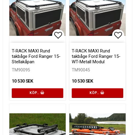
Lägg till i favoritlistan
Lägg ti
T-RACK MAXI Rund
T-RACK MAXI Rund
takbåge Ford Ranger 15-
takbåge Ford Ranger 15-
Stellakåpan
WT-Metall Modul
TM90095
TM90045
10 530 SEK
10 530 SEK
KÖP…
KÖP…