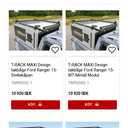
Lägg till i favoritlistan
Lägg ti
T-RACK MAXI Design
T-RACK MAXI Design
takbåge Ford Ranger 15-
takbåge Ford Ranger 15-
Stellakåpan
WT-Metall Modul
TM90095-1
TM90045-1
10 920 SEK
10 920 SEK
KÖP…
KÖP…