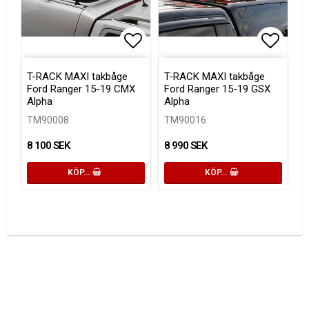
Lägg till i favoritlistan
Lägg ti
T-RACK MAXI takbåge
T-RACK MAXI takbåge
Ford Ranger 15-19 CMX
Ford Ranger 15-19 GSX
Alpha
Alpha
TM90008
TM90016
8 100 SEK
8 990 SEK
KÖP…
KÖP…