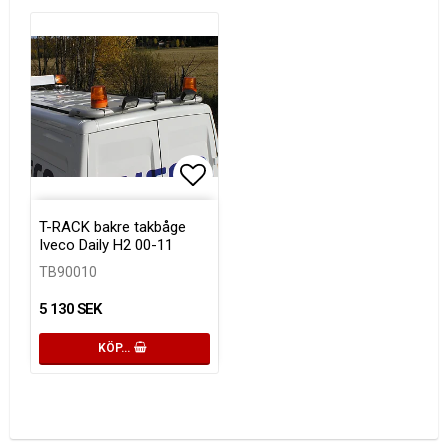
Lägg till i favoritlistan
T-RACK bakre takbåge
Iveco Daily H2 00-11
TB90010
5 130 SEK
KÖP…