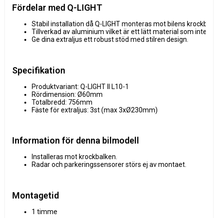
Fördelar med Q-LIGHT
Stabil installation då Q-LIGHT monteras mot bilens krockbalk.
Tillverkad av aluminium vilket är ett lätt material som inte tyn
Ge dina extraljus ett robust stöd med stilren design.
Specifikation
Produktvariant: Q-LIGHT II L10-1
Rördimension: Ø60mm
Totalbredd: 756mm
Fäste för extraljus: 3st (max 3xØ230mm)
Information för denna bilmodell
Installeras mot krockbalken.
Radar och parkeringssensorer störs ej av montaet.
Montagetid
1 timme