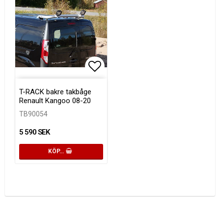
Lägg till i favoritlistan
T-RACK bakre takbåge
Renault Kangoo 08-20
TB90054
5 590 SEK
KÖP…