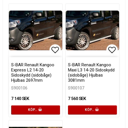
Lägg till i favoritlistan
Lägg ti
S-BAR Renault Kangoo
S-BAR Renault Kangoo
Express L2 14-20
Maxi L3 14-20 Sidoskydd
Sidoskydd (sidobåge)
(sidobåge) Hjulbas
Hjulbas 2697mm
3081mm
S900106
S900107
7 140 SEK
7 560 SEK
KÖP…
KÖP…