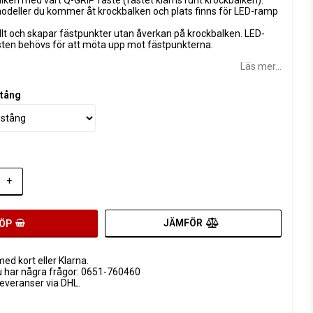
modeller du kommer åt krockbalken och plats finns för LED-ramp
ellt och skapar fästpunkter utan åverkan på krockbalken. LED-
ten behövs för att möta upp mot fästpunkterna.
Läs mer...
stång
+
JÄMFÖR
ÖP
ed kort eller Klarna.
u har några frågor: 0651-760460
leveranser via DHL.