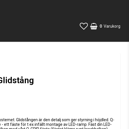
0
Varukorg
Glidstång
 favoritlistan
 systemet. Glidstången är den detalj som ger styrning i höjdled. Q-
 ett fäste för t ex infällt montage av LED-ramp. Fäst din LED-
ken med vårt Q-GRIP fäste (fästet kläms runt krockbalken).