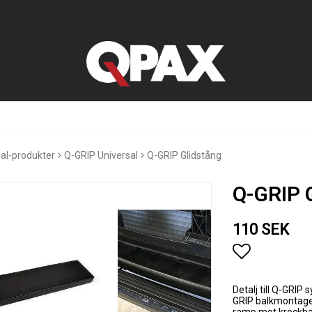
sal-produkter
Q-GRIP Universal
Q-GRIP Glidstång
Q-GRIP 
110 SEK
Lägg till i
Detalj till Q-GRIP
GRIP balkmontage -
ramp mot krockbal