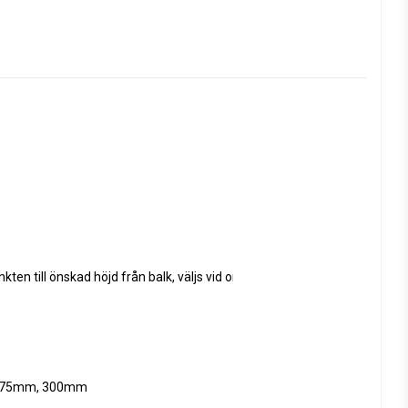
ten till önskad höjd från balk, väljs vid order.
 275mm, 300mm