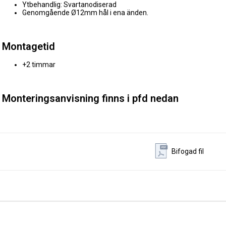
Ytbehandlig: Svartanodiserad
Genomgående Ø12mm hål i ena änden.
Montagetid
+2 timmar
Monteringsanvisning finns i pfd nedan
Bifogad fil