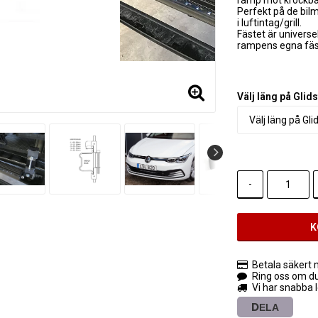
Perfekt på de bil
i luftintag/grill.
Fästet är univers
rampens egna fäs
Välj läng på Glid
-
K
Betala säkert m
Ring oss om d
Vi har snabba 
DELA