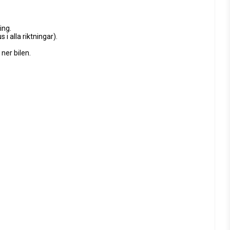
ing.
 i alla riktningar).
 ner bilen.