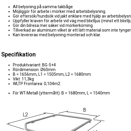
All belysning på samma takbåge.
Möjliggör för arbete i mörker med arbetsbelysning.
Gör eftersök/hundsök vid jakt enklare med hjälp av arbetsbelysn
Uppfyller kraven för arbete vid väg med blixtljus (minst ett blixtljus
Gör din bilresa mer säker vid mörkerkörning.
Tillverkad av aluminium vilket är ett lätt material som inte tynger
Kan levereras med belysning monterad och klar.
Specifikation
Produktvariant: BG-5+4
Rördimension: Ø60mm
B = 1656mm, L1 = 1505mm, L2 = 1680mm
Vikt: 11,3kg
WLTP Frontarea: 0,104m2
För WT-Metall (yttermått): B = 1680mm, L = 1540mm