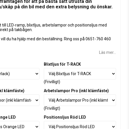
framtagen för att på bästa sätt utrusta din
skåp på din bil med den extra belysning du önskar.
t till LED-ramp, blixtljus, arbetslampor och positionsljus med
irekt på takbågen.
r vill du ha hjälp med din beställning. Ring oss på 0651-760 460
Läs mer...
Blixtljus för T-RACK
(Frivilligt)
kl klämfäste)
Arbetslampor Pro (inkl klämfäste)
(Frivilligt)
ange LED
Positionsljus Röd LED