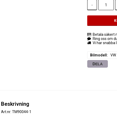
-
K
Betala säkert m
Ring oss om d
Vi har snabba 
Bilmodell
VW 
DELA
Beskrivning
Art.nr: TM90044-1