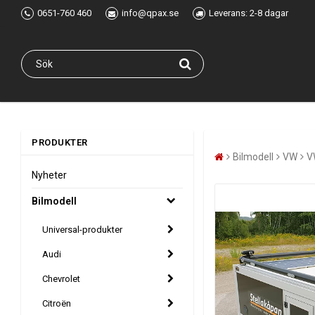
0651-760 460
info@qpax.se
Leverans: 2-8 dagar
PRODUKTER
Bilmodell
VW
V
Nyheter
Bilmodell
Universal-produkter
Audi
Chevrolet
Citroën