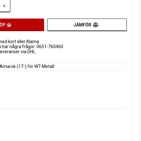
+
JÄMFÖR
ÖP
ed kort eller Klarna.
u har några frågor: 0651-760460
leveranser via DHL.
Amarok (17-) för WT-Metall