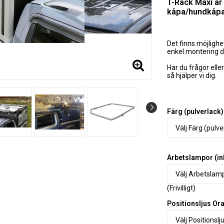
T-Rack Maxi är 
kåpa/hundkåpa/
Det finns möjlighe
enkel montering d
Har du frågor elle
så hjälper vi dig.
Färg (pulverlack)
Arbetslampor (in
(Frivilligt)
Positionsljus Or