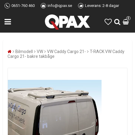
0651-760 460
info@qpax.se
Leverans: 2-8 dagar
0
Bilmodell
VW
VW Caddy Cargo 21-
T-RACK VW Caddy
Cargo 21- bakre takbåge