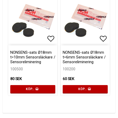
Lägg till i favoritlistan
Lägg ti
NONSENS-sats Ø18mm
NONSENS-sats Ø18mm
t=10mm Sensorsläckare /
t=6mm Sensorsläckare /
Sensoreliminering
Sensoreliminering
100500
100200
80 SEK
60 SEK
KÖP…
KÖP…